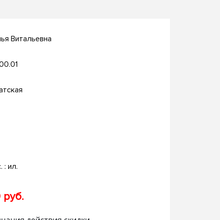
ья Витальевна
.00.01
атская
. : ил.
 руб.