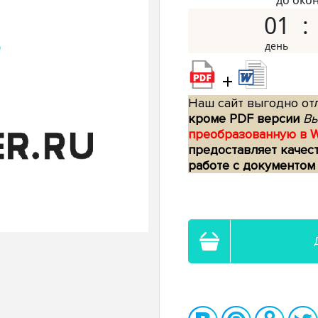
до око
01
+
Наш сайт выгодно отл
кроме PDF версии
Вы
преобразованную в 
предоставляет качес
работе с документом