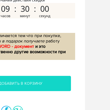
нчания действия скидки
09
29
59
ичается тем что при покупке,
 в подарок получаете
работу
WORD - документ
и это
твенно другие возможности при
ДОБАВИТЬ В КОРЗИНУ