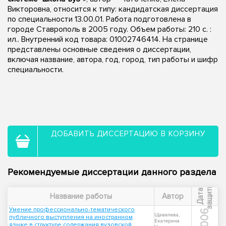
Викторовна, относится к типу: кандидатская диссертация
по специальности 13.00.01. Работа подготовлена в
городе Ставрополь в 2005 году. Объем работы: 210 с. :
ил.. Внутренний код товара: 01002746414. На странице
представлены основные сведения о диссертации,
включая название, автора, год, город, тип работы и шифр
специальности.
ДОБАВИТЬ ДИССЕРТАЦИЮ В КОРЗИНУ
Рекомендуемые диссертации данного раздела
ы
Д
а
т
а
з
а
щ
и
т
Название работы
Автор
Умение профессионально-тематического
2006
Щавелева,
публичного выступления на иностранном
Екатерина
языке в структуре содержания вузовской