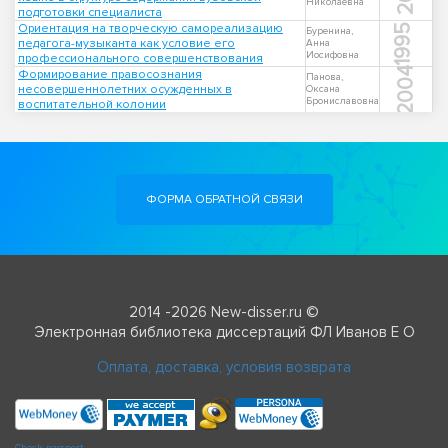
Николаевна
подготовки специалиста
Ориентация на творческую самореализацию
1995
Буренина,
педагога-музыканта как условие его
Анна
Иосифовна
профессионального совершенствования
2004
Формирование правосознания
Панова,
несовершеннолетних осужденных в
Оксана
Брониславовна
воспитательной колонии
ФОРМА ОБРАТНОЙ СВЯЗИ
2014 -2026 New-disser.ru ©
Электронная библиотека диссертаций ФЛ Иванов Е О
Оплата, доставка, условия возврата