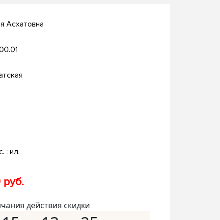
ня Асхатовна
.00.01
атская
. : ил.
 руб.
нчания действия скидки