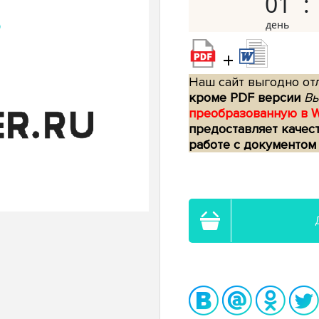
01
+
Наш сайт выгодно отл
кроме PDF версии
Вы
преобразованную в 
предоставляет качес
работе с документом