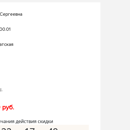
 Сергеевна
.00.01
атская
с.
 руб.
нчания действия скидки