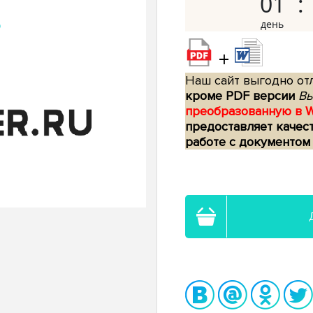
01
+
Наш сайт выгодно отл
кроме PDF версии
Вы
преобразованную в 
предоставляет качес
работе с документом