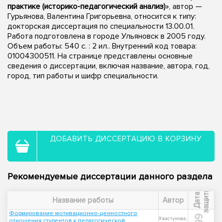
практике (историко-педагогический анализ)
», автор —
Гурьянова, Валентина Григорьевна, относится к типу:
докторская диссертация по специальности 13.00.01.
Работа подготовлена в городе Ульяновск в 2005 году.
Объем работы: 540 с. : 2 ил.. Внутренний код товара:
01004300511. На странице представлены основные
сведения о диссертации, включая название, автора, год,
город, тип работы и шифр специальности.
ДОБАВИТЬ ДИССЕРТАЦИЮ В КОРЗИНУ
Рекомендуемые диссертации данного раздела
ы
Д
а
т
а
з
а
щ
и
т
Название работы
Автор
Формирование мотивационно-ценностного
Хвастунова,
отношения студентов к педагогической