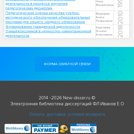
1999
Нина
деятельности в процессе изучения
Михайловна
педагогических дисциплин
Педагогическая оценка качества учебно-
2010
Морозова,
методического обеспечения образовательных
Аниса
Ризвановна
программ для общего среднего образования
Формирование гражданской идентичности
2018
Каратаева,
старшеклассников в ценностно-ориентационной
Татьяна
Алексеевна
деятельности
ФОРМА ОБРАТНОЙ СВЯЗИ
2014 -2026 New-disser.ru ©
Электронная библиотека диссертаций ФЛ Иванов Е О
Оплата, доставка, условия возврата