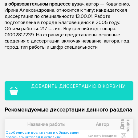
в образовательном процессе вуза
», автор — Коваленко,
Ирина Александровна, относится к типу: кандидатская
диссертация по специальности 13.00.01. Работа
подготовлена в городе Благовещенск в 2005 году.
Объем работы: 217 с. : ил.. Внутренний код товара:
01002817239. На странице представлены основные
сведения о диссертации, включая название, автора, год,
город, тип работы и шифр специальности.
ДОБАВИТЬ ДИССЕРТАЦИЮ В КОРЗИНУ
Рекомендуемые диссертации данного раздела
ы
Д
а
т
а
з
а
щ
и
т
Название работы
Автор
Особенности воспитания и образования
Фалахатибеджарпас
правонарушителей в условиях