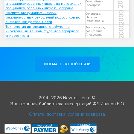
2014
Оммолбанин
специализированных школ : на материалах
Голамреза
специализированных школ г. Тегерана
2000
Воспитание гуманистических
Соловьева,
межличностных отношений подростков во
Наталья
Рудольфовна
внеучебной деятельности
2000
Технология интенсивного обучения
Рокитянская,
иностранным языкам студентов аграрного
Капиталина
Алексеевна
университета
ФОРМА ОБРАТНОЙ СВЯЗИ
2014 -2026 New-disser.ru ©
Электронная библиотека диссертаций ФЛ Иванов Е О
Оплата, доставка, условия возврата