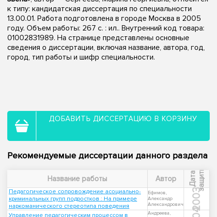
к типу: кандидатская диссертация по специальности
13.00.01. Работа подготовлена в городе Москва в 2005
году. Объем работы: 267 с. : ил.. Внутренний код товара:
01002831989. На странице представлены основные
сведения о диссертации, включая название, автора, год,
город, тип работы и шифр специальности.
ДОБАВИТЬ ДИССЕРТАЦИЮ В КОРЗИНУ
Рекомендуемые диссертации данного раздела
ы
Д
а
т
а
з
а
щ
и
т
Название работы
Автор
2003
Педагогическое сопровождение асоциально-
Ефимов,
криминальных групп подростков : На примере
Александр
Александрович
наркоманического стереотипа поведения
Андреева,
Управление педагогическим процессом в