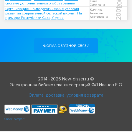
2004
Нина
системе дополнительного образования
Семеновна
Организационно-педагогические условия
2001
Кычкина,
развития современной сельской школы : На
Антонина
Анатольевна
примере Республики Саха, Якутия
ФОРМА ОБРАТНОЙ СВЯЗИ
2014 -2026 New-disser.ru ©
Электронная библиотека диссертаций ФЛ Иванов Е О
Оплата, доставка, условия возврата
Check passport