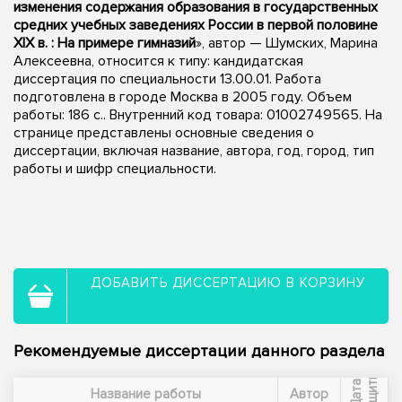
изменения содержания образования в государственных
средних учебных заведениях России в первой половине
XIX в. : На примере гимназий
», автор — Шумских, Марина
Алексеевна, относится к типу: кандидатская
диссертация по специальности 13.00.01. Работа
подготовлена в городе Москва в 2005 году. Объем
работы: 186 с.. Внутренний код товара: 01002749565. На
странице представлены основные сведения о
диссертации, включая название, автора, год, город, тип
работы и шифр специальности.
ДОБАВИТЬ ДИССЕРТАЦИЮ В КОРЗИНУ
Рекомендуемые диссертации данного раздела
ы
Д
а
т
а
з
а
щ
и
т
Название работы
Автор