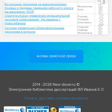
Воспитание пионеров на революционных,
1985
Масарикова,
боевых и трудовых традициях рабочего класса
Анна
(на материале ЧССР)
2003
Стратегическое управление муниципальной
Старцев,
системой образования : На примере г.
Геннадий
Алексеевич
Новосибирска
1999
Сладкова,
Система управления образовательными
Надежда
проектами в регионе
Михайловна
ФОРМА ОБРАТНОЙ СВЯЗИ
2014 -2026 New-disser.ru ©
Электронная библиотека диссертаций ФЛ Иванов Е О
Оплата, доставка, условия возврата