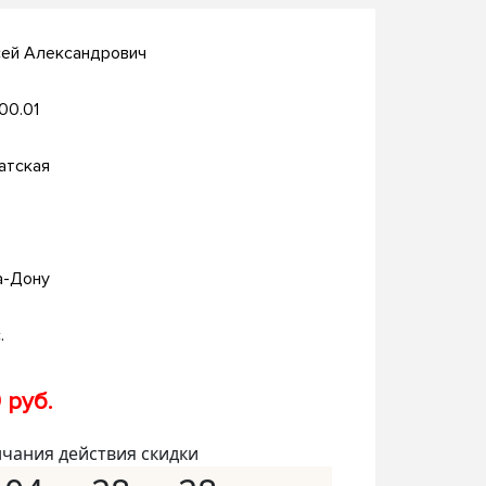
сей Александрович
.00.01
атская
а-Дону
.
 руб.
нчания действия скидки