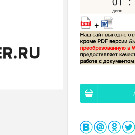
01
+
Наш сайт выгодно отл
кроме PDF версии
Вы
преобразованную в 
предоставляет качес
работе с документом