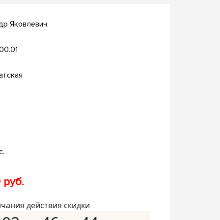
др Яковлевич
.00.01
атская
с.
 руб.
нчания действия скидки