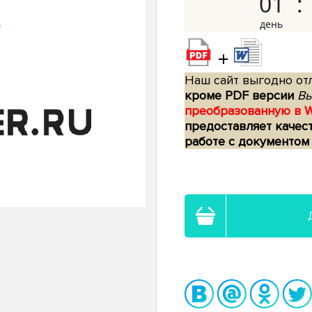
01
+
Наш сайт выгодно отл
кроме PDF версии
Вы
преобразованную в 
предоставляет качес
работе с документом