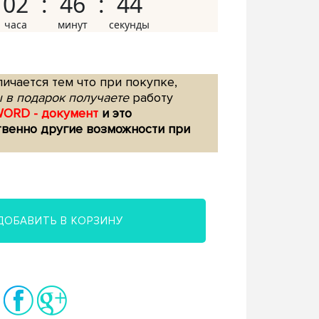
02
46
43
ичается тем что при покупке,
 в подарок получаете
работу
WORD - документ
и это
твенно другие возможности при
ДОБАВИТЬ В КОРЗИНУ