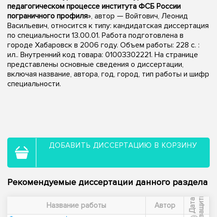
педагогическом процессе института ФСБ России
пограничного профиля
», автор — Войтович, Леонид
Васильевич, относится к типу: кандидатская диссертация
по специальности 13.00.01. Работа подготовлена в
городе Хабаровск в 2006 году. Объем работы: 228 с. :
ил.. Внутренний код товара: 01003302221. На странице
представлены основные сведения о диссертации,
включая название, автора, год, город, тип работы и шифр
специальности.
ДОБАВИТЬ ДИССЕРТАЦИЮ В КОРЗИНУ
Рекомендуемые диссертации данного раздела
ы
Д
а
т
а
з
а
щ
и
т
Название работы
Автор