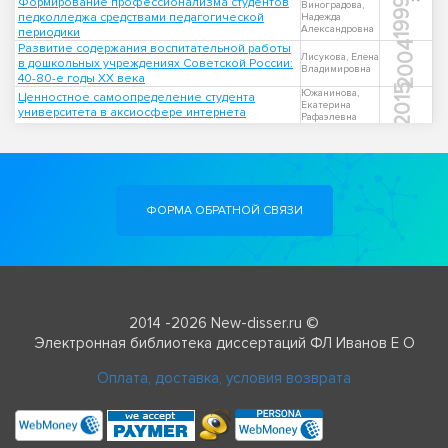
Формирование профессионализма студентов
1999
Виноградова,
педколледжа средствами педагогической
Надежда
Александровна
периодики
2004
Развитие содержания воспитательной работы
Лисукова, Елена
в дошкольных учреждениях Советской России:
Владимировна
40-80-е годы XX века
2015
Южанинова,
Ценностное самоопределение студента
Екатерина
университета в аксиосфере интернета
Рафаэлевна
ФОРМА ОБРАТНОЙ СВЯЗИ
2014 -2026 New-disser.ru ©
Электронная библиотека диссертаций ФЛ Иванов Е О
Оплата, доставка, условия возврата