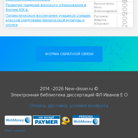
2008
Калиниченко,
Развитие традиций женского образования в
Инга
Англии XIX в.
Александровна
2005
Патриотическое воспитание учащихся старших
Рустамов,
классов средствами физической культуры и
Абдулла
Юнусович
спорта
ФОРМА ОБРАТНОЙ СВЯЗИ
2014 -2026 New-disser.ru ©
Электронная библиотека диссертаций ФЛ Иванов Е О
Оплата, доставка, условия возврата
Check passport