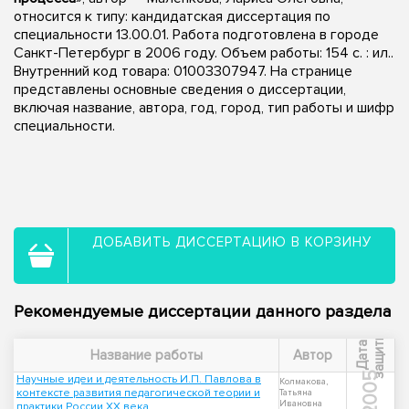
относится к типу: кандидатская диссертация по
специальности 13.00.01. Работа подготовлена в городе
Санкт-Петербург в 2006 году. Объем работы: 154 с. : ил..
Внутренний код товара: 01003307947. На странице
представлены основные сведения о диссертации,
включая название, автора, год, город, тип работы и шифр
специальности.
ДОБАВИТЬ ДИССЕРТАЦИЮ В КОРЗИНУ
Рекомендуемые диссертации данного раздела
ы
Д
а
т
а
з
а
щ
и
т
Название работы
Автор
2005
Научные идеи и деятельность И.П. Павлова в
Колмакова,
контексте развития педагогической теории и
Татьяна
Ивановна
практики России XX века