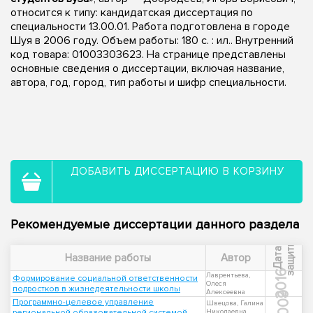
относится к типу: кандидатская диссертация по
специальности 13.00.01. Работа подготовлена в городе
Шуя в 2006 году. Объем работы: 180 с. : ил.. Внутренний
код товара: 01003303623. На странице представлены
основные сведения о диссертации, включая название,
автора, год, город, тип работы и шифр специальности.
ДОБАВИТЬ ДИССЕРТАЦИЮ В КОРЗИНУ
Рекомендуемые диссертации данного раздела
ы
Д
а
т
а
з
а
щ
и
т
Название работы
Автор
2016
Лаврентьева,
Формирование социальной ответственности
Олеся
подростков в жизнедеятельности школы
Алексеевна
2009
Программно-целевое управление
Швецова, Галина
региональной образовательной системой
Николаевна