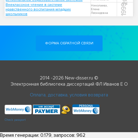
Внеклассное чтение в системе
1999
Николаева,
нравственного воспитания младших
Елена
Леонидовна
школьников
ФОРМА ОБРАТНОЙ СВЯЗИ
2014 -2026 New-disser.ru ©
Электронная библиотека диссертаций ФЛ Иванов Е О
Оплата, доставка, условия возврата
Check passport
Время генерации: 0.179, запросов: 962