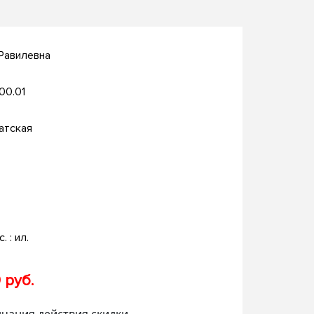
Равилевна
.00.01
атская
. : ил.
 руб.