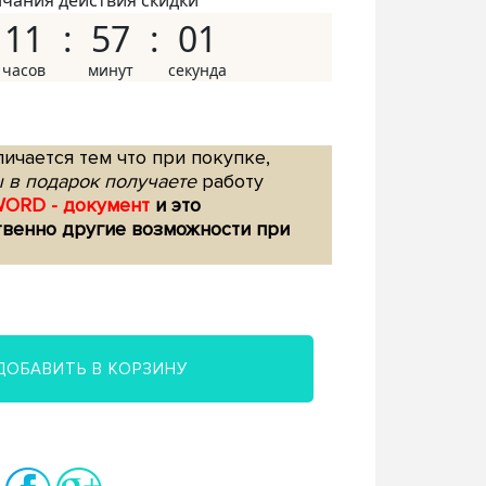
нчания действия скидки
11
57
00
ичается тем что при покупке,
 в подарок получаете
работу
WORD - документ
и это
твенно другие возможности при
ДОБАВИТЬ В КОРЗИНУ