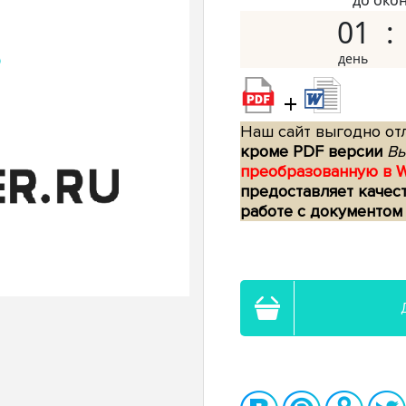
до око
01
+
Наш сайт выгодно отл
кроме PDF версии
Вы
преобразованную в 
предоставляет качес
работе с документом