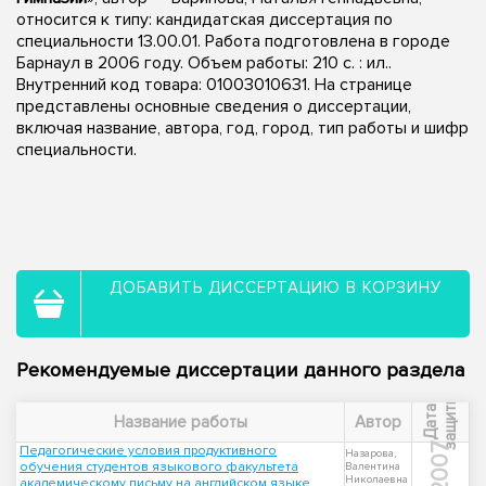
относится к типу: кандидатская диссертация по
специальности 13.00.01. Работа подготовлена в городе
Барнаул в 2006 году. Объем работы: 210 с. : ил..
Внутренний код товара: 01003010631. На странице
представлены основные сведения о диссертации,
включая название, автора, год, город, тип работы и шифр
специальности.
ДОБАВИТЬ ДИССЕРТАЦИЮ В КОРЗИНУ
Рекомендуемые диссертации данного раздела
ы
Д
а
т
а
з
а
щ
и
т
Название работы
Автор
2007
Педагогические условия продуктивного
Назарова,
обучения студентов языкового факультета
Валентина
Николаевна
академическому письму на английском языке