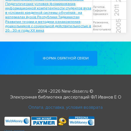
Педагогические условия формирования
2011
Латипов,
информационной компетентности студентов вуза
Сафарали
в условиях кредитной системы обучения : на
Одинаевич
материалах вузов Республики Таджикистан
2005
Развитие теории и методики ознакомления
Разживина,
дошкольников с социальной действительностью в
Дарья
Анатольевна
20 - 30-е годы XX века
ФОРМА ОБРАТНОЙ СВЯЗИ
2014 -2026 New-disser.ru ©
Электронная библиотека диссертаций ФЛ Иванов Е О
Оплата, доставка, условия возврата