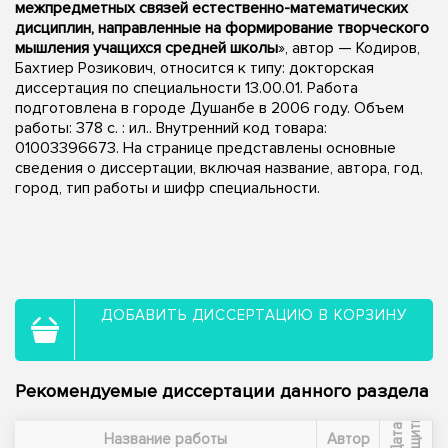
межпредметных связей естественно-математических
дисциплин, направленные на формирование творческого
мышления учащихся средней школы
», автор — Кодиров,
Бахтиер Розикович, относится к типу: докторская
диссертация по специальности 13.00.01. Работа
подготовлена в городе Душанбе в 2006 году. Объем
работы: 378 с. : ил.. Внутренний код товара:
01003396673. На странице представлены основные
сведения о диссертации, включая название, автора, год,
город, тип работы и шифр специальности.
ДОБАВИТЬ ДИССЕРТАЦИЮ В КОРЗИНУ
Рекомендуемые диссертации данного раздела
ы
Д
а
т
а
з
а
щ
и
т
Название работы
Автор