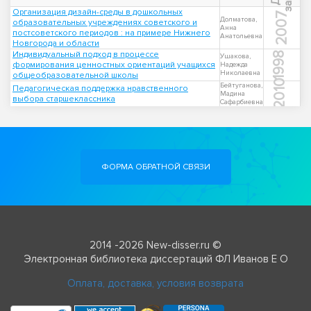
Организация дизайн-среды в дошкольных
2007
Долматова,
образовательных учреждениях советского и
Анна
постсоветского периодов : на примере Нижнего
Анатольевна
Новгорода и области
Индивидуальный подход в процессе
1998
Ушакова,
формирования ценностных ориентаций учащихся
Надежда
Николаевна
общеобразовательной школы
2010
Бейтуганова,
Педагогическая поддержка нравственного
Мадина
выбора старшеклассника
Сафарбиевна
ФОРМА ОБРАТНОЙ СВЯЗИ
2014 -2026 New-disser.ru ©
Электронная библиотека диссертаций ФЛ Иванов Е О
Оплата, доставка, условия возврата