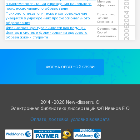
2007
Миляуша
в системе воспитания учреждения начального
Афаулловна
профессионального образования
2004
Психолого-педагогическое сопровождение
Горолатова,
учащихся в учреждениях профессионального
Татьяна
Семеновна
образования
2006
Физическая культура личности как ведущий
Овчинников,
фактор в системе формирования здорового
Сергей
Анатольевич
образа жизни студента
ФОРМА ОБРАТНОЙ СВЯЗИ
2014 -2026 New-disser.ru ©
Электронная библиотека диссертаций ФЛ Иванов Е О
Оплата, доставка, условия возврата