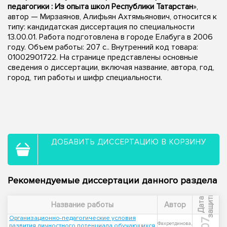
педагогики : Из опыта школ Республики Татарстан
»,
автор — Мирзаянов, Алифьян Ахтямьянович, относится к
типу: кандидатская диссертация по специальности
13.00.01. Работа подготовлена в городе Елабуга в 2006
году. Объем работы: 207 с.. Внутренний код товара:
01002901722. На странице представлены основные
сведения о диссертации, включая название, автора, год,
город, тип работы и шифр специальности.
ДОБАВИТЬ ДИССЕРТАЦИЮ В КОРЗИНУ
Рекомендуемые диссертации данного раздела
ы
Д
а
т
а
з
а
щ
и
т
Название работы
Автор
Организационно-педагогические условия
Фахретдинова,
развития личностного потенциала обучающихся