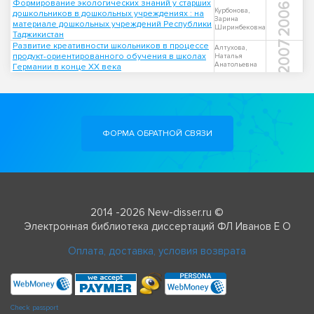
Формирование экологических знаний у старших
2006
Курбонова,
дошкольников в дошкольных учреждениях : на
Зарина
материале дошкольных учреждений Республики
Ширинбековна
Таджикистан
2007
Развитие креативности школьников в процессе
Алтухова,
продукт-ориентированного обучения в школах
Наталья
Анатольевна
Германии в конце XX века
ФОРМА ОБРАТНОЙ СВЯЗИ
2014 -2026 New-disser.ru ©
Электронная библиотека диссертаций ФЛ Иванов Е О
Оплата, доставка, условия возврата
Check passport