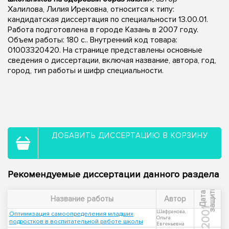
Халилова, Лилия Ирековна, относится к типу:
кандидатская диссертация по специальности 13.00.01.
Работа подготовлена в городе Казань в 2007 году.
Объем работы: 180 с.. Внутренний код товара:
01003320420. На странице представлены основные
сведения о диссертации, включая название, автора, год,
город, тип работы и шифр специальности.
ДОБАВИТЬ ДИССЕРТАЦИЮ В КОРЗИНУ
Рекомендуемые диссертации данного раздела
ы
Д
а
т
а
з
а
щ
и
т
Название работы
Автор
2001
Шафранова,
Оптимизация самоопределения младших
Ольга
подростков в воспитательной работе школы
Евгеньевна