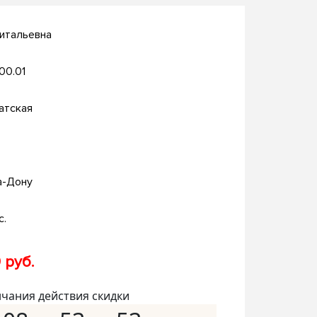
итальевна
.00.01
атская
а-Дону
с.
 руб.
нчания действия скидки