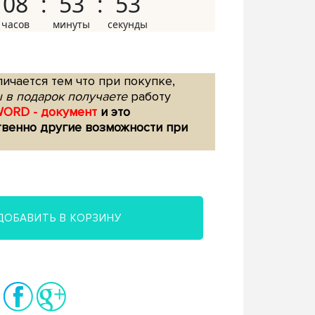
08
53
52
ичается тем что при покупке,
 в подарок получаете
работу
WORD - документ
и это
твенно другие возможности при
ДОБАВИТЬ В КОРЗИНУ