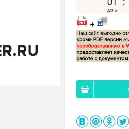
01
+
Наш сайт выгодно отл
кроме PDF версии
Вы
преобразованную в 
предоставляет качес
работе с документом