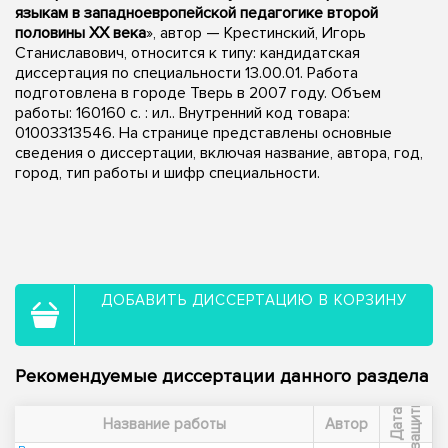
языкам в западноевропейской педагогике второй
половины XX века
», автор — Крестинский, Игорь
Станиславович, относится к типу: кандидатская
диссертация по специальности 13.00.01. Работа
подготовлена в городе Тверь в 2007 году. Объем
работы: 160160 с. : ил.. Внутренний код товара:
01003313546. На странице представлены основные
сведения о диссертации, включая название, автора, год,
город, тип работы и шифр специальности.
ДОБАВИТЬ ДИССЕРТАЦИЮ В КОРЗИНУ
Рекомендуемые диссертации данного раздела
ы
Д
а
т
а
з
а
щ
и
т
Название работы
Автор