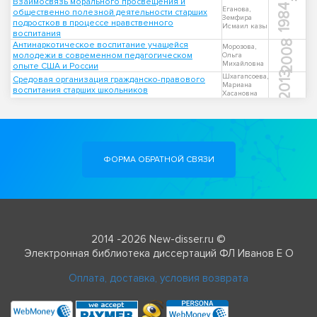
Взаимосвязь морального просвещения и
1984
Еганова,
общественно полезной деятельности старших
Земфира
подростков в процессе нравственного
Исмаил казы
воспитания
2008
Антинаркотическое воспитание учащейся
Морозова,
молодежи в современном педагогическом
Ольга
Михайловна
опыте США и России
2013
Шхагапсоева,
Средовая организация гражданско-правового
Мариана
воспитания старших школьников
Хасановна
ФОРМА ОБРАТНОЙ СВЯЗИ
2014 -2026 New-disser.ru ©
Электронная библиотека диссертаций ФЛ Иванов Е О
Оплата, доставка, условия возврата