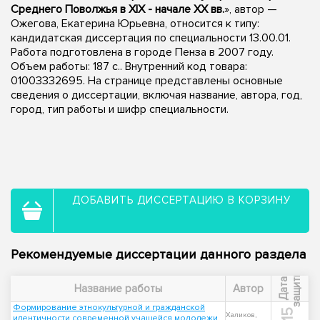
Среднего Поволжья в XIX - начале XX вв.
», автор —
Ожегова, Екатерина Юрьевна, относится к типу:
кандидатская диссертация по специальности 13.00.01.
Работа подготовлена в городе Пенза в 2007 году.
Объем работы: 187 с.. Внутренний код товара:
01003332695. На странице представлены основные
сведения о диссертации, включая название, автора, год,
город, тип работы и шифр специальности.
ДОБАВИТЬ ДИССЕРТАЦИЮ В КОРЗИНУ
Рекомендуемые диссертации данного раздела
ы
Д
а
т
а
з
а
щ
и
т
Название работы
Автор
Формирование этнокультурной и гражданской
Халиков,
идентичности современной учащейся молодежи