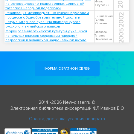
2015
Ильяс
на основе духовно-нравственных ценностей
Юсупович
татарской народной педагогики
Реализация межпредметных связей в учебном
2002
Вишневская,
процессе общеобразовательной школы и
Галина
негуманитарного вуза : На примере курсов
Юрьевна
русского и английского языков
2005
Формирование этической культуры у учащихся
Иванова,
начальных классов средствами народной
Татьяна
Николаевна
педагогики в чувашской национальной школе
ФОРМА ОБРАТНОЙ СВЯЗИ
2014 -2026 New-disser.ru ©
Электронная библиотека диссертаций ФЛ Иванов Е О
Оплата, доставка, условия возврата