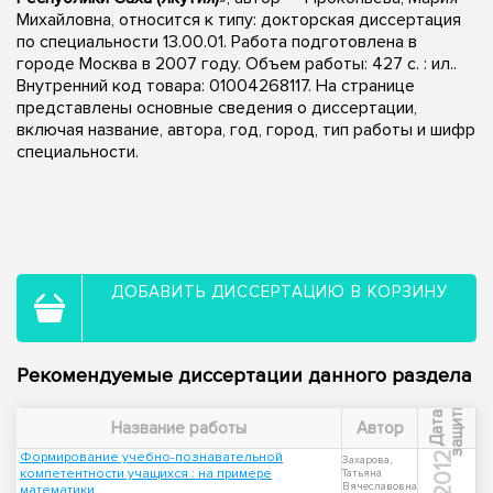
Михайловна, относится к типу: докторская диссертация
по специальности 13.00.01. Работа подготовлена в
городе Москва в 2007 году. Объем работы: 427 с. : ил..
Внутренний код товара: 01004268117. На странице
представлены основные сведения о диссертации,
включая название, автора, год, город, тип работы и шифр
специальности.
ДОБАВИТЬ ДИССЕРТАЦИЮ В КОРЗИНУ
Рекомендуемые диссертации данного раздела
ы
Д
а
т
а
з
а
щ
и
т
Название работы
Автор
Формирование учебно-познавательной
2012
Захарова,
компетентности учащихся : на примере
Татьяна
Вячеславовна
математики