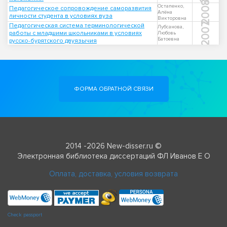
2008
Остапенко,
Педагогическое сопровождение саморазвития
Алёна
личности студента в условиях вуза
Викторовна
2007
Педагогическая система терминологической
Лубсанова,
работы с младшими школьниками в условиях
Любовь
Батоевна
русско-бурятского двуязычия
ФОРМА ОБРАТНОЙ СВЯЗИ
2014 -2026 New-disser.ru ©
Электронная библиотека диссертаций ФЛ Иванов Е О
Оплата, доставка, условия возврата
Check passport