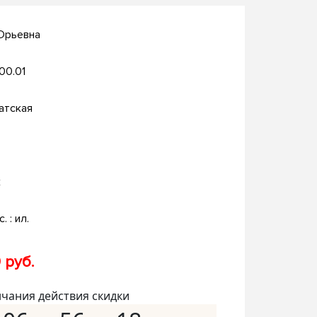
Юрьевна
.00.01
атская
к
. : ил.
 руб.
нчания действия скидки