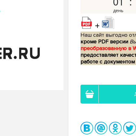
01
+
Наш сайт выгодно отл
кроме PDF версии
Вы
преобразованную в 
предоставляет качес
работе с документом