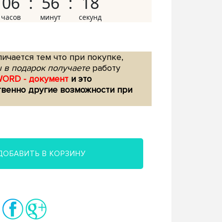
06
56
17
ичается тем что при покупке,
 в подарок получаете
работу
WORD - документ
и это
твенно другие возможности при
ДОБАВИТЬ В КОРЗИНУ