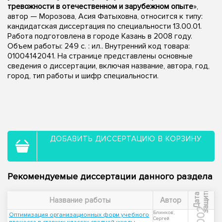
тревожности в отечественном и зарубежном опыте
»,
автор — Морозова, Асия Фатыховна, относится к типу:
кандидатская диссертация по специальности 13.00.01.
Работа подготовлена в городе Казань в 2008 году.
Объем работы: 249 с. : ил.. Внутренний код товара:
01004142041. На странице представлены основные
сведения о диссертации, включая название, автора, год,
город, тип работы и шифр специальности.
ДОБАВИТЬ ДИССЕРТАЦИЮ В КОРЗИНУ
Рекомендуемые диссертации данного раздела
ы
Д
а
т
а
з
а
щ
и
т
Название работы
Автор
2002
Блинков,
Оптимизация организационных форм учебного
Сергей