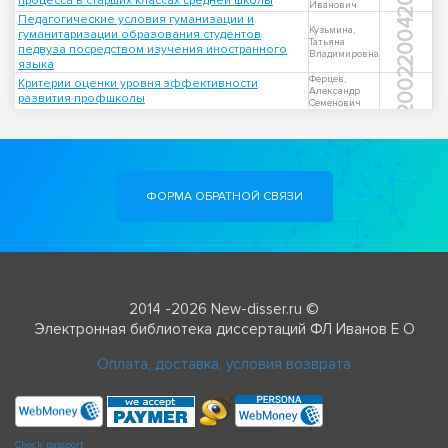
процесса в старших классах средней школы
Иванович
Педагогические условия гуманизации и
2004
Кузьмина,
гуманитаризации образования студентов
Татьяна
педвуза посредством изучения иностранного
Владимировна
языка
2002
Ферцев,
Критерии оценки уровня эффективности
Александр
развития профшколы
Семенович
ФОРМА ОБРАТНОЙ СВЯЗИ
2014 -2026 New-disser.ru ©
Электронная библиотека диссертаций ФЛ Иванов Е О
Оплата, доставка, условия возврата
Check passport