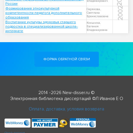
Владимирович
России
2002
Формирование этнокультурной
Серякова,
компетентности педагога дополнительного
Светлана
Брониславовна
образования
Воспитание культуры здоровья старшего
Конькина,
подростка в специализированной школе-
Евгения
Владимировна
интернате
ФОРМА ОБРАТНОЙ СВЯЗИ
2014 -2026 New-disser.ru ©
Электронная библиотека диссертаций ФЛ Иванов Е О
Оплата, доставка, условия возврата