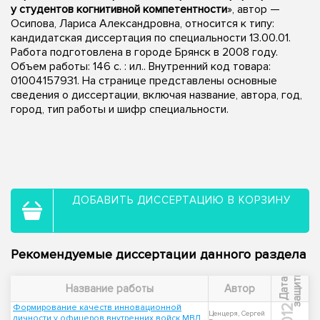
у студентов когнитивной компетентности
», автор —
Осипова, Лариса Александровна, относится к типу:
кандидатская диссертация по специальности 13.00.01.
Работа подготовлена в городе Брянск в 2008 году.
Объем работы: 146 с. : ил.. Внутренний код товара:
01004157931. На странице представлены основные
сведения о диссертации, включая название, автора, год,
город, тип работы и шифр специальности.
ДОБАВИТЬ ДИССЕРТАЦИЮ В КОРЗИНУ
Рекомендуемые диссертации данного раздела
ы
Д
а
т
а
з
а
щ
и
т
Название работы
Автор
Формирование качеств инновационной
2012
Ценцеря, Сергей
личности у офицеров внутренних войск МВД