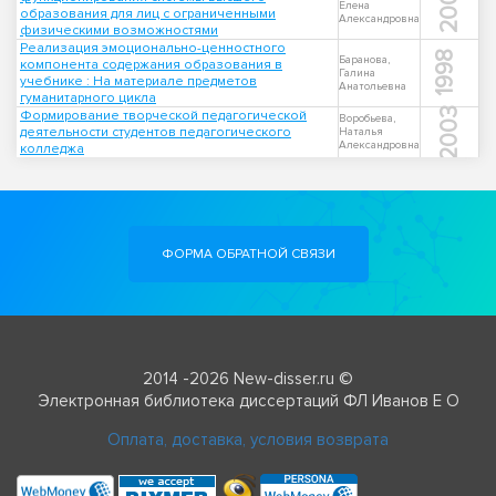
2003
Елена
образования для лиц с ограниченными
Александровна
физическими возможностями
Реализация эмоционально-ценностного
1998
Баранова,
компонента содержания образования в
Галина
учебнике : На материале предметов
Анатольевна
гуманитарного цикла
2003
Формирование творческой педагогической
Воробьева,
деятельности студентов педагогического
Наталья
Александровна
колледжа
ФОРМА ОБРАТНОЙ СВЯЗИ
2014 -2026 New-disser.ru ©
Электронная библиотека диссертаций ФЛ Иванов Е О
Оплата, доставка, условия возврата