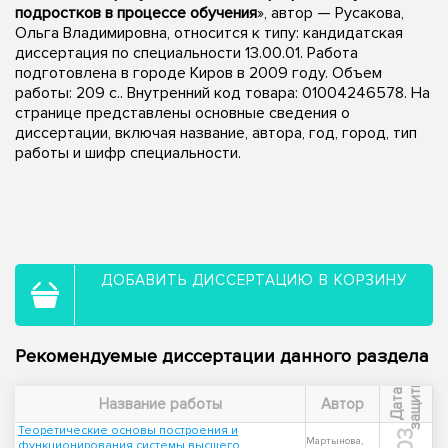
подростков в процессе обучения
», автор — Русакова,
Ольга Владимировна, относится к типу: кандидатская
диссертация по специальности 13.00.01. Работа
подготовлена в городе Киров в 2009 году. Объем
работы: 209 с.. Внутренний код товара: 01004246578. На
странице представлены основные сведения о
диссертации, включая название, автора, год, город, тип
работы и шифр специальности.
ДОБАВИТЬ ДИССЕРТАЦИЮ В КОРЗИНУ
Рекомендуемые диссертации данного раздела
ы
Д
а
т
а
з
а
щ
и
т
Название работы
Автор
Теоретические основы построения и
Мартынова,
функционирования системы высшего