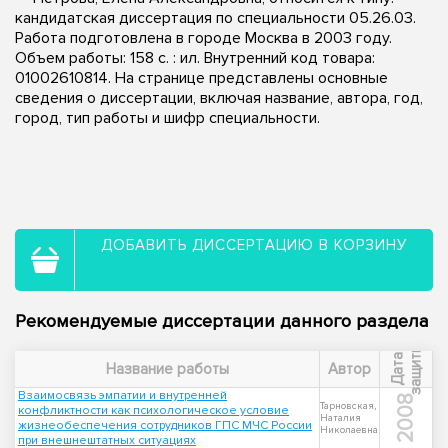
кандидатская диссертация по специальности 05.26.03.
Работа подготовлена в городе Москва в 2003 году.
Объем работы: 158 с. : ил. Внутренний код товара:
01002610814. На странице представлены основные
сведения о диссертации, включая название, автора, год,
город, тип работы и шифр специальности.
ДОБАВИТЬ ДИССЕРТАЦИЮ В КОРЗИНУ
Рекомендуемые диссертации данного раздела
ы
Д
а
т
а
з
а
щ
и
т
Название работы
Автор
Взаимосвязь эмпатии и внутренней
2008
Тарновская,
конфликтности как психологическое условие
Наталия
жизнеобеспечения сотрудников ГПС МЧС России
Николаевна
при внешнештатных ситуациях