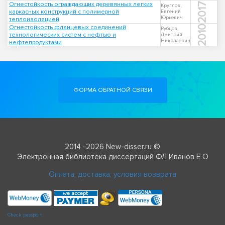
Огнестойкость ограждающих деревянных легких
2017
Круглов,
каркасных конструкций с полимерной
Евгений
Юрьевич
теплоизоляцией
Огнестойкость фланцевых соединений
2010
Рубцов,
технологических систем с нефтью и
Дмитрий
Николаевич
нефтепродуктами
ФОРМА ОБРАТНОЙ СВЯЗИ
2014 -2026 New-disser.ru ©
Электронная библиотека диссертаций ФЛ Иванов Е О
Оплата, доставка, условия возврата
Check passport