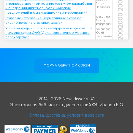
2006
Трясцин,
агропромышленном комплексе путем разработки
Антон
Павлович
и внедрения инженерно-технических
предложений и организационных мероприятий
2000
Тихомиров,
Совершенствование нормативных актов по
Виктор
охране труда на угольных шахтах
Федорович
2000
Условия труда и состояние здоровья моряков : На
Коновалов,
примере судов ОАО "Дальневосточное морское
Юрий
Васильевич
пароходство"
ФОРМА ОБРАТНОЙ СВЯЗИ
2014 -2026 New-disser.ru ©
Электронная библиотека диссертаций ФЛ Иванов Е О
Оплата, доставка, условия возврата