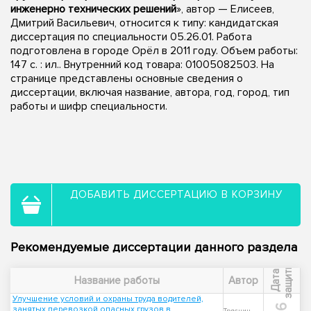
инженерно технических решений
», автор — Елисеев,
Дмитрий Васильевич, относится к типу: кандидатская
диссертация по специальности 05.26.01. Работа
подготовлена в городе Орёл в 2011 году. Объем работы:
147 с. : ил.. Внутренний код товара: 01005082503. На
странице представлены основные сведения о
диссертации, включая название, автора, год, город, тип
работы и шифр специальности.
ДОБАВИТЬ ДИССЕРТАЦИЮ В КОРЗИНУ
Рекомендуемые диссертации данного раздела
ы
Д
а
т
а
з
а
щ
и
т
Название работы
Автор
Улучшение условий и охраны труда водителей,
занятых перевозкой опасных грузов в