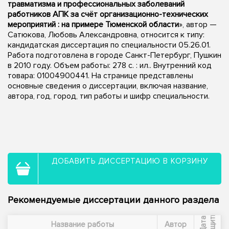
травматизма и профессиональных заболеваний
работников АПК за счёт организационно-технических
мероприятий : на примере Тюменской области
», автор —
Сатюкова, Любовь Александровна, относится к типу:
кандидатская диссертация по специальности 05.26.01.
Работа подготовлена в городе Санкт-Петербург, Пушкин
в 2010 году. Объем работы: 278 с. : ил.. Внутренний код
товара: 01004900441. На странице представлены
основные сведения о диссертации, включая название,
автора, год, город, тип работы и шифр специальности.
ДОБАВИТЬ ДИССЕРТАЦИЮ В КОРЗИНУ
Рекомендуемые диссертации данного раздела
ы
Д
а
т
а
з
а
щ
и
т
Название работы
Автор