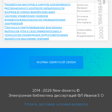
Разработка методов и средств оперативного
1984
Колесник,
дистанционного контроля запыленности
Валерий
Евгеньевич
воздуха в горных выработках шахт
Система управления уровнем
1984
Елгазина,
взрывопожароопасности промышленных
Наталья
Викторовна
предприятий
Прогноз и предотвращение внезапных
2000
Славолюбов,
выбросов угля и газа применительно к
Виктор
технологии проведения подготовительных
Владимирович
выработок высокими темпами
ФОРМА ОБРАТНОЙ СВЯЗИ
2014 -2026 New-disser.ru ©
Электронная библиотека диссертаций ФЛ Иванов Е О
Оплата, доставка, условия возврата