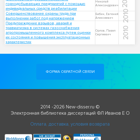
2011
Николай
горнодобывающих предприятий с помощью
Александрович
индивидуальных средств реабилитации
2010
Совершенствование охраны труда при
Бибин, Евгений
выполнении работ под напряжением
Алексеевич
Предупреждение взрывов, аварий и
травматизма в системах газоснабжения
2010
Орлов, Павел
агропромышленного комплекса путем оценки
Сергеевич
их состояния и повышения эксплуатационных
характеристик
ФОРМА ОБРАТНОЙ СВЯЗИ
2014 -2026 New-disser.ru ©
Электронная библиотека диссертаций ФЛ Иванов Е О
Оплата, доставка, условия возврата