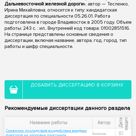
Дальневосточной железной дороги
», автор — Тесленко,
Ирина Михайловна, относится к типу: кандидатская
диссертация по специальности 05.26.01. Работа
подготовлена в городе Владивосток в 2005 году. Объем
работы: 243 с. : ил.. Внутренний код товара: 01002851516.
На странице представлены основные сведения о
диссертации, включая название, автора, год, город, тип
работы и шифр специальности.
ДОБАВИТЬ ДИССЕРТАЦИЮ В КОРЗИНУ
Рекомендуемые диссертации данного раздела
ы
Д
а
т
а
з
а
щ
и
т
Название работы
Автор
Снижение последствий воздействия вредных
Котенков,
факторов на здоровье персонала