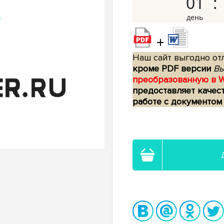
01
+
Наш сайт выгодно отл
кроме PDF версии
Вы
преобразованную в 
предоставляет качес
работе с документом