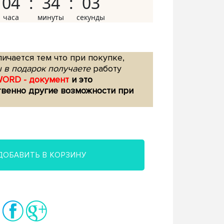
04
34
02
ичается тем что при покупке,
 в подарок получаете
работу
WORD - документ
и это
твенно другие возможности при
ДОБАВИТЬ В КОРЗИНУ