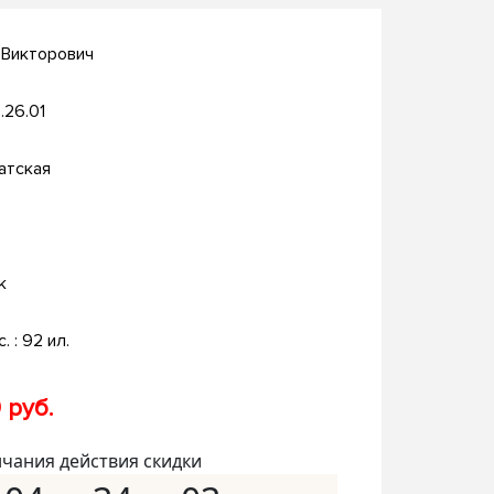
 Викторович
.26.01
атская
к
с. : 92 ил.
 руб.
нчания действия скидки