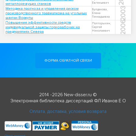
Евгеньевич
металлорежущих станков
2003
Методика прогноза и управления риском
Булдакова,
производственного травматизма на угольных
Елена
Геннадьевна
шахтах Воркуты
2006
Повышение эффективности средств
Полторыхин,
индивидуальной защиты горнорабочих на
Сергей
Николаевич
предприятиях Севера
ФОРМА ОБРАТНОЙ СВЯЗИ
2014 -2026 New-disser.ru ©
Электронная библиотека диссертаций ФЛ Иванов Е О
Оплата, доставка, условия возврата