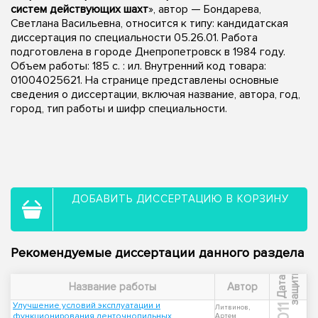
систем действующих шахт
», автор — Бондарева,
Светлана Васильевна, относится к типу: кандидатская
диссертация по специальности 05.26.01. Работа
подготовлена в городе Днепропетровск в 1984 году.
Объем работы: 185 c. : ил. Внутренний код товара:
01004025621. На странице представлены основные
сведения о диссертации, включая название, автора, год,
город, тип работы и шифр специальности.
ДОБАВИТЬ ДИССЕРТАЦИЮ В КОРЗИНУ
Рекомендуемые диссертации данного раздела
ы
Д
а
т
а
з
а
щ
и
т
Название работы
Автор
Улучшение условий эксплуатации и
2011
Литвинов,
функционирования ленточнопильных
Артем