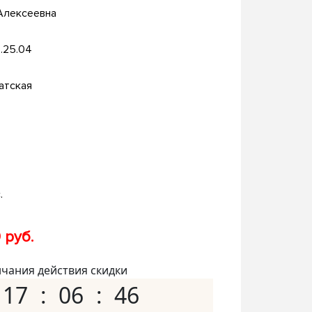
Алексеевна
.25.04
атская
.
 руб.
нчания действия скидки
17
06
45