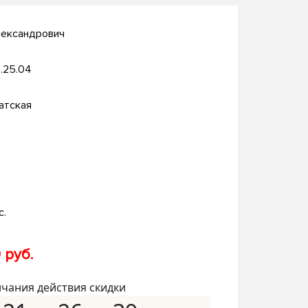
лександрович
.25.04
атская
с.
 руб.
нчания действия скидки