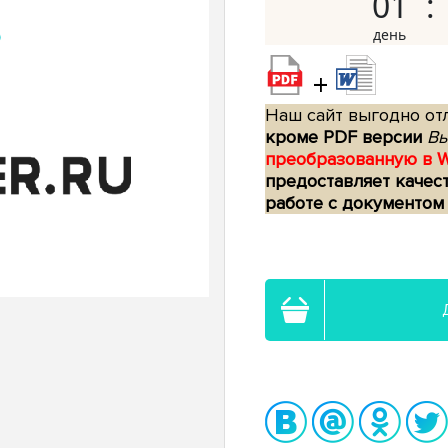
01
+
Наш сайт выгодно отл
кроме PDF версии
Вы
преобразованную в 
предоставляет качес
работе с документом