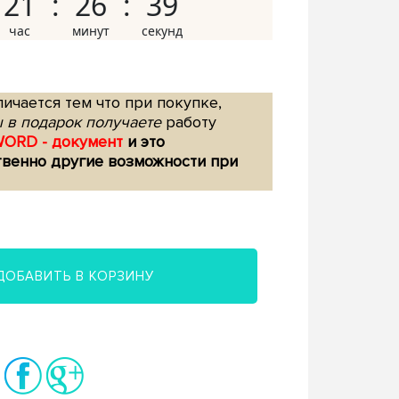
21
26
38
ичается тем что при покупке,
 в подарок получаете
работу
WORD - документ
и это
твенно другие возможности при
ДОБАВИТЬ В КОРЗИНУ