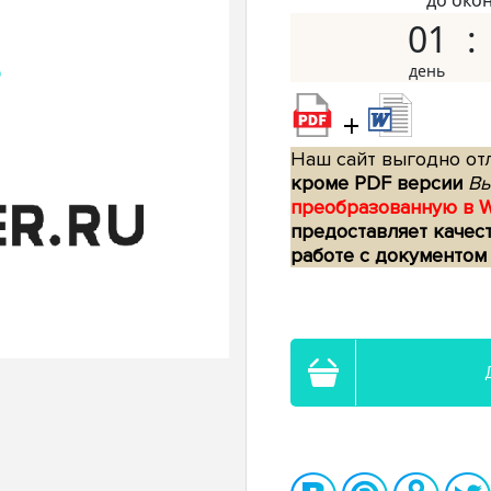
до око
01
+
Наш сайт выгодно отл
кроме PDF версии
Вы
преобразованную в 
предоставляет качес
работе с документом