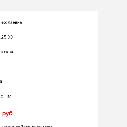
Николаевна
.25.03
атская
д
c. : ил
 руб.