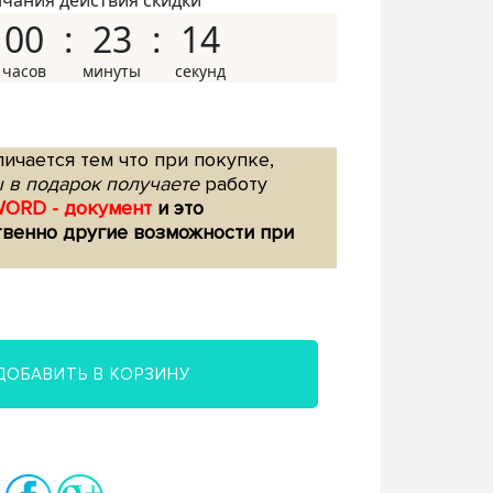
нчания действия скидки
00
23
13
ичается тем что при покупке,
 в подарок получаете
работу
WORD - документ
и это
твенно другие возможности при
ДОБАВИТЬ В КОРЗИНУ