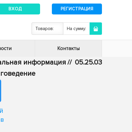
ВХОД
РЕГИСТРАЦИЯ
Товаров:
На сумму:
ости
Контакты
тальная информация
//
05.25.03
иговедение
й
 в