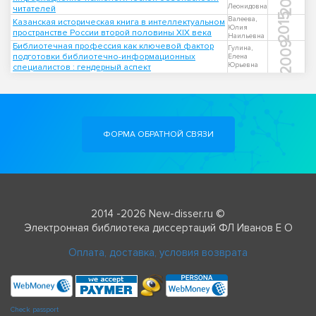
Леонидовна
читателей
2015
Валеева,
Казанская историческая книга в интеллектуальном
Юлия
пространстве России второй половины XIX века
Наильевна
2009
Библиотечная профессия как ключевой фактор
Гулина,
подготовки библиотечно-информационных
Елена
Юрьевна
специалистов : гендерный аспект
ФОРМА ОБРАТНОЙ СВЯЗИ
2014 -2026 New-disser.ru ©
Электронная библиотека диссертаций ФЛ Иванов Е О
Оплата, доставка, условия возврата
Check passport