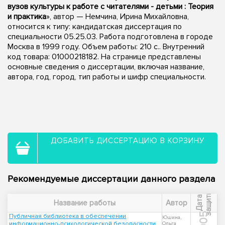
вузов культуры к работе с читателями - детьми : Теория
и практика
», автор — Немчина, Ирина Михайловна,
относится к типу: кандидатская диссертация по
специальности 05.25.03. Работа подготовлена в городе
Москва в 1999 году. Объем работы: 210 с.. Внутренний
код товара: 01000218182. На странице представлены
основные сведения о диссертации, включая название,
автора, год, город, тип работы и шифр специальности.
ДОБАВИТЬ ДИССЕРТАЦИЮ В КОРЗИНУ
Рекомендуемые диссертации данного раздела
ы
Д
а
т
а
з
а
щ
и
т
Название работы
Автор
2005
Публичная библиотека в обеспечении
Юшина,
информационно-психологической безопасности
Ольга