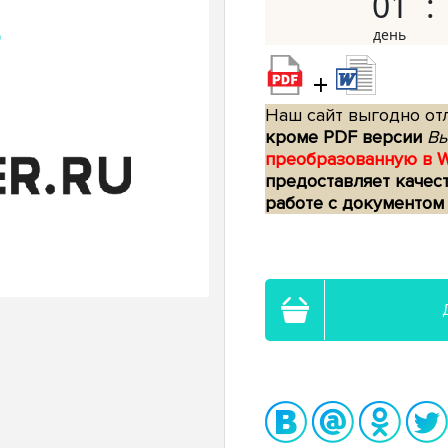
01
+
Наш сайт выгодно отл
кроме PDF версии
Вы
преобразованную в 
предоставляет качес
работе с документом