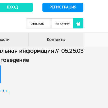
ВХОД
РЕГИСТРАЦИЯ
Товаров:
На сумму:
ости
Контакты
тальная информация
//
05.25.03
иговедение
ель,