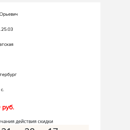
 Юрьевич
.25.03
атская
тербург
с.
 руб.
нчания действия скидки