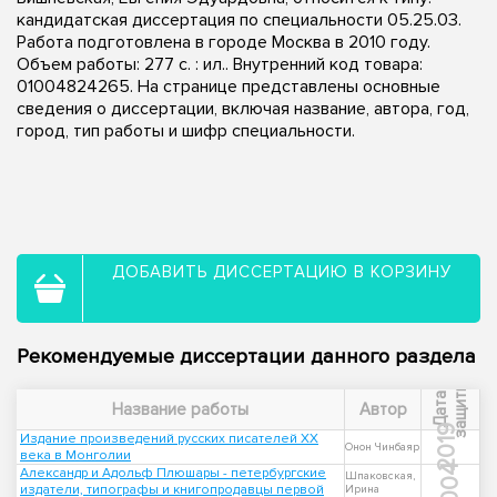
кандидатская диссертация по специальности 05.25.03.
Работа подготовлена в городе Москва в 2010 году.
Объем работы: 277 с. : ил.. Внутренний код товара:
01004824265. На странице представлены основные
сведения о диссертации, включая название, автора, год,
город, тип работы и шифр специальности.
ДОБАВИТЬ ДИССЕРТАЦИЮ В КОРЗИНУ
Рекомендуемые диссертации данного раздела
ы
Д
а
т
а
з
а
щ
и
т
Название работы
Автор
2019
Издание произведений русских писателей XX
Онон Чинбаяр
века в Монголии
2004
Александр и Адольф Плюшары - петербургские
Шпаковская,
издатели, типографы и книгопродавцы первой
Ирина