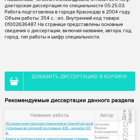
докторская диссертация по специальности 05.25.03.
Работа подготовлена в городе Краснодар в 2004 году.
Объем работы: 354 с. : ил.. Внутренний код товара:
01002636487. На странице представлены основные
сведения о диссертации, включая название, автора, год,
город, тип работы и шифр специальности.
ДОБАВИТЬ ДИССЕРТАЦИЮ В КОРЗИНУ
Рекомендуемые диссертации данного раздела
ы
Д
а
т
а
з
а
щ
и
т
Название работы
Автор
История книгораспространения в Оренбургской
2012
Шицкова,
губернии во второй половине XIX - начале XX
Марина
Александровна
в.
Андреева,
Книга и библиотека в самопознании старших