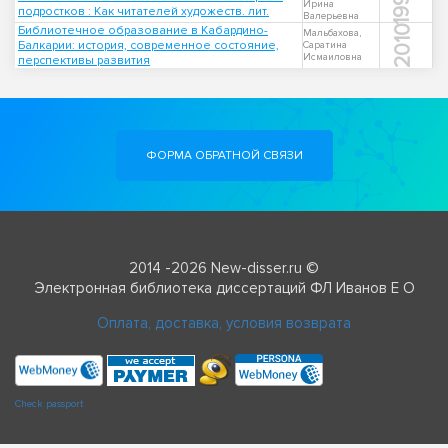
1997
Ирина
подростков : Как читателей художеств. лит.
Валерьевна
Библиотечное образование в Кабардино-
2010
Мальбахова,
Балкарии: история, современное состояние,
Саратина
Исмаиловна
перспективы развития
ФОРМА ОБРАТНОЙ СВЯЗИ
2014 -2026 New-disser.ru ©
Электронная библиотека диссертаций ФЛ Иванов Е О
Оплата, доставка, условия возврата
Check passport