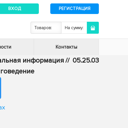
ВХОД
РЕГИСТРАЦИЯ
Товаров:
На сумму:
ости
Контакты
тальная информация
//
05.25.03
иговедение
ах