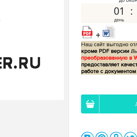
до око
01
+
Наш сайт выгодно отл
кроме PDF версии
Вы
преобразованную в 
предоставляет качес
работе с документом