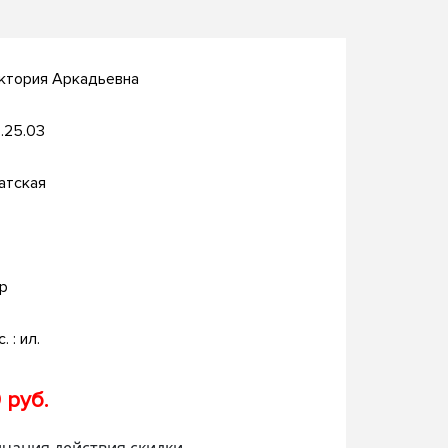
ктория Аркадьевна
.25.03
атская
р
. : ил.
 руб.