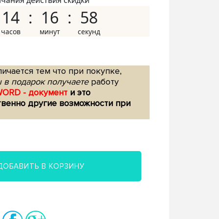
нчания действия скидки
14
16
57
ичается тем что при покупке,
 в подарок получаете
работу
WORD - документ
и это
твенно другие возможности при
ДОБАВИТЬ В КОРЗИНУ