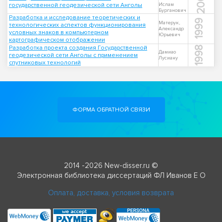
2000
государственной геодезической сети Анголы
Ислам
Бурганович
Разработка и исследование теоретических и
1999
Матерук,
технологических аспектов функционирования
Александр
условных знаков в компьютерном
Юрьевич
картографическом отображении
Разработка проекта создания Государственной
1998
Дамиао
геодезической сети Анголы с применением
Лусиану
спутниковых технологий
ФОРМА ОБРАТНОЙ СВЯЗИ
2014 -2026 New-disser.ru ©
Электронная библиотека диссертаций ФЛ Иванов Е О
Оплата, доставка, условия возврата