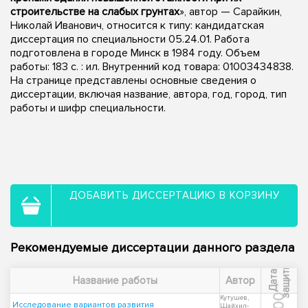
строительстве на слабых грунтах
», автор — Сарайкин,
Николай Иванович, относится к типу: кандидатская
диссертация по специальности 05.24.01. Работа
подготовлена в городе Минск в 1984 году. Объем
работы: 183 c. : ил. Внутренний код товара: 01003434838.
На странице представлены основные сведения о
диссертации, включая название, автора, год, город, тип
работы и шифр специальности.
ДОБАВИТЬ ДИССЕРТАЦИЮ В КОРЗИНУ
Рекомендуемые диссертации данного раздела
ы
Д
а
т
а
з
а
щ
и
т
Название работы
Автор
Кутушев,
Исследование вариантов развития
Шайхил-