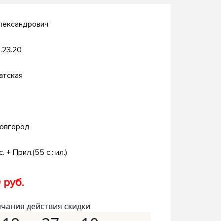
лександрович
.23.20
атская
овгород
с. + Прил.(55 с.: ил.)
 руб.
нчания действия скидки