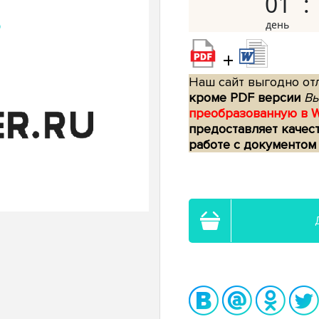
01
+
Наш сайт выгодно отл
кроме PDF версии
Вы
преобразованную в 
предоставляет качес
работе с документом