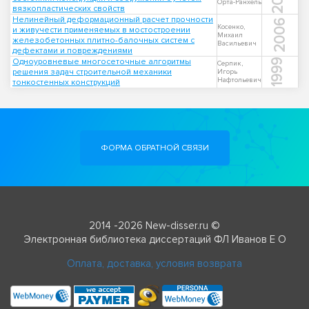
Орта-Ранхель
вязкопластических свойств
Нелинейный деформационный расчет прочности
2006
Косенко,
и живучести применяемых в мостостроении
Михаил
железобетонных плитно-балочных систем с
Васильевич
дефектами и повреждениями
Одноуровневые многосеточные алгоритмы
1999
Серпик,
решения задач строительной механики
Игорь
Нафтольевич
тонкостенных конструкций
ФОРМА ОБРАТНОЙ СВЯЗИ
2014 -2026 New-disser.ru ©
Электронная библиотека диссертаций ФЛ Иванов Е О
Оплата, доставка, условия возврата