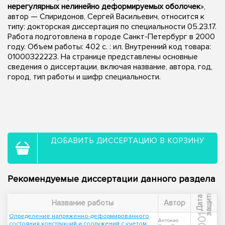
нерегулярных нелинейно деформируемых оболочек
»,
автор — Спиридонов, Сергей Васильевич, относится к
типу: докторская диссертация по специальности 05.23.17.
Работа подготовлена в городе Санкт-Петербург в 2000
году. Объем работы: 402 с. : ил. Внутренний код товара:
01000322223. На странице представлены основные
сведения о диссертации, включая название, автора, год,
город, тип работы и шифр специальности.
ДОБАВИТЬ ДИССЕРТАЦИЮ В КОРЗИНУ
Рекомендуемые диссертации данного раздела
ы
Д
а
т
а
з
а
щ
и
т
Название работы
Автор
Определение напряженно-деформированного
2001
Антонио
состояния конструкций и сооружений с учетом