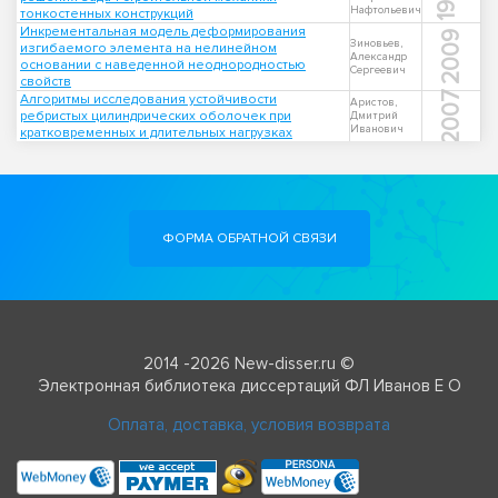
Нафтольевич
тонкостенных конструкций
Инкрементальная модель деформирования
2009
Зиновьев,
изгибаемого элемента на нелинейном
Александр
основании с наведенной неоднородностью
Сергеевич
свойств
2007
Алгоритмы исследования устойчивости
Аристов,
ребристых цилиндрических оболочек при
Дмитрий
Иванович
кратковременных и длительных нагрузках
ФОРМА ОБРАТНОЙ СВЯЗИ
2014 -2026 New-disser.ru ©
Электронная библиотека диссертаций ФЛ Иванов Е О
Оплата, доставка, условия возврата