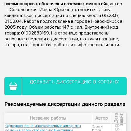
пневмоопорных оболочек и наземных емкостей
», автор
— Соколовская, Ирина Юрьевна, относится к типу:
кандидатская диссертация по специальности 05.23.17,
01.02.04. Работа подготовлена в городе Новосибирск в
2005 году. Объем работы: 147 с. : ил.. Внутренний код
товара: 01002883169. На странице представлены
основные сведения о диссертации, включая название,
автора, год, город, тип работы и шифр специальности.
ДОБАВИТЬ ДИССЕРТАЦИЮ В КОРЗИНУ
Рекомендуемые диссертации данного раздела
ы
Д
а
т
а
з
а
щ
и
т
Название работы
Автор
Одноуровневые многосеточные алгоритмы
1999
Серпик,
решения задач строительной механики
Игорь