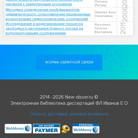
Лилиана
профиля с закругленным оголовком
Ингрид
2006
Методика определения коэффициентов
Леонова, Анна
гидравлического сопротивления проницаемых
Николаевна
волногасящих гидротехнических сооружений
Исследование и моделирование процесса
2011
Косиченко,
свободного растекания бурного потока за
Наталья
Викторовна
водопропускными сооружениями
ФОРМА ОБРАТНОЙ СВЯЗИ
2014 -2026 New-disser.ru ©
Электронная библиотека диссертаций ФЛ Иванов Е О
Оплата, доставка, условия возврата