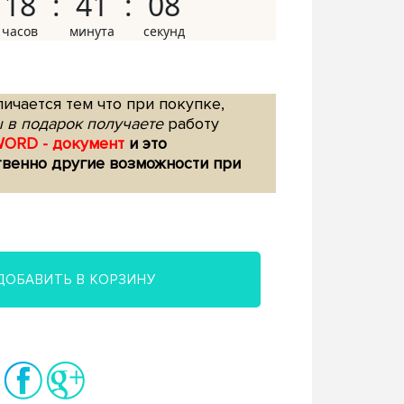
18
41
07
ичается тем что при покупке,
 в подарок получаете
работу
WORD - документ
и это
твенно другие возможности при
ДОБАВИТЬ В КОРЗИНУ