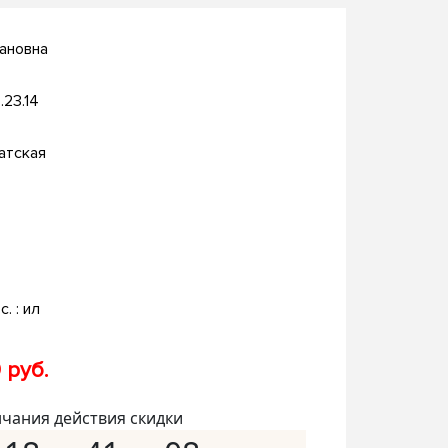
ановна
.23.14
атская
c. : ил
 руб.
нчания действия скидки