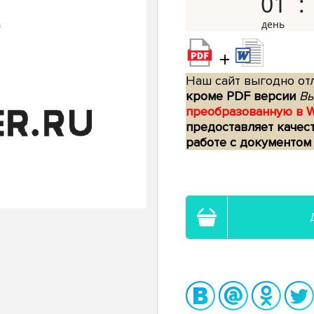
01
+
Наш сайт выгодно отл
кроме PDF версии
Вы
преобразованную в 
предоставляет качес
работе с документом