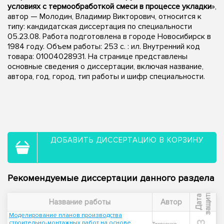
условиях с термообработкой смеси в процессе укладки
»,
автор — Молодин, Владимир Викторович, относится к
типу: кандидатская диссертация по специальности
05.23.08. Работа подготовлена в городе Новосибирск в
1984 году. Объем работы: 253 c. : ил. Внутренний код
товара: 01004028931. На странице представлены
основные сведения о диссертации, включая название,
автора, год, город, тип работы и шифр специальности.
ДОБАВИТЬ ДИССЕРТАЦИЮ В КОРЗИНУ
Рекомендуемые диссертации данного раздела
ы
Д
а
т
а
з
а
щ
и
т
Название работы
Автор
Моделирование планов производства
строительно-монтажных работ на основе