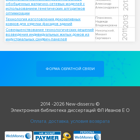
2013
Тихоненко,
обобщенных матрично-сетевых моделей с
Александр
Александрович
использованием генетических алгоритмов
оптимизации
2013
Плаксенко,
Технология изготовления декоративных
Надежда
ковров для отделки фасадов зданий
Владимировна
Совершенствование технологических решений
2011
Никольский,
возведения индивидуальных жилых домов из
Михаил
Сергеевич
индустриальных сэндвич-панелей
ФОРМА ОБРАТНОЙ СВЯЗИ
2014 -2026 New-disser.ru ©
Электронная библиотека диссертаций ФЛ Иванов Е О
Оплата, доставка, условия возврата