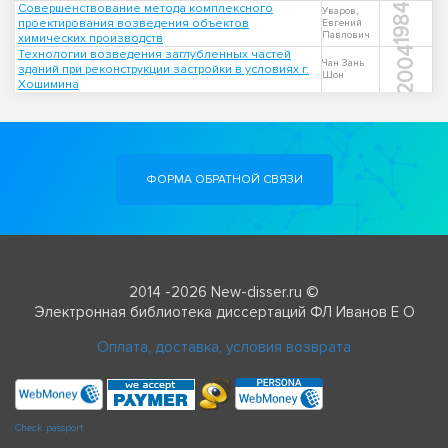
Совершенствование метода комплексного
1984
Уваров,
проектирования возведения объектов
Евгений
Павлович
химических производств
2004
Технологии возведения заглубленных частей
Чан Зань
зданий при реконструкции застройки в условиях г.
Шон
Хошимина
ФОРМА ОБРАТНОЙ СВЯЗИ
2014 -2026 New-disser.ru ©
Электронная библиотека диссертаций ФЛ Иванов Е О
Оплата, доставка, условия возврата
Check passport