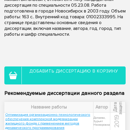
диссертация по специальности 05.23.08. Работа
подготовлена в городе Новосибирск в 2003 году. Объем
работы: 163 с.. Внутренний код товара: 01002333995. На
странице представлены основные сведения о
диссертации, включая название, автора, год, город, тип
работы и шифр специальности.
ДОБАВИТЬ ДИССЕРТАЦИЮ В КОРЗИНУ
Рекомендуемые диссертации данного раздела
ы
Д
а
т
а
з
а
щ
и
т
Название работы
Автор
Оптимизация организационно-технологического
2019
Долаева,
обеспечения комплексной модернизации
Зурьят
жилищного фонда с применением методов
Нюзюровна
динамического программирования