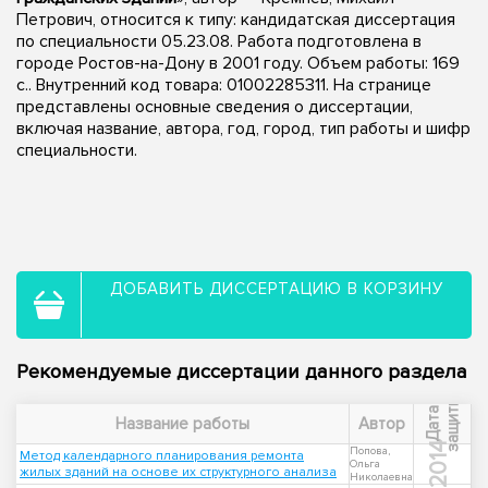
Петрович, относится к типу: кандидатская диссертация
по специальности 05.23.08. Работа подготовлена в
городе Ростов-на-Дону в 2001 году. Объем работы: 169
с.. Внутренний код товара: 01002285311. На странице
представлены основные сведения о диссертации,
включая название, автора, год, город, тип работы и шифр
специальности.
ДОБАВИТЬ ДИССЕРТАЦИЮ В КОРЗИНУ
Рекомендуемые диссертации данного раздела
ы
Д
а
т
а
з
а
щ
и
т
Название работы
Автор
2014
Попова,
Метод календарного планирования ремонта
Ольга
жилых зданий на основе их структурного анализа
Николаевна