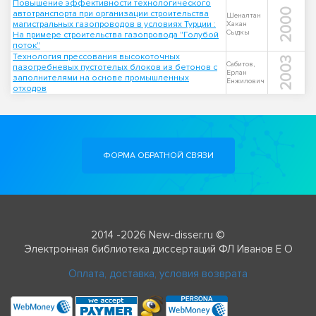
Повышение эффективности технологического
2000
автотранспорта при организации строительства
Шеналтан
магистральных газопроводов в условиях Турции :
Хакан
Сыдкы
На примере строительства газопровода "Голубой
поток"
Технология прессования высокоточных
2003
Сабитов,
пазогребневых пустотелых блоков из бетонов с
Ерлан
заполнителями на основе промышленных
Енжилович
отходов
ФОРМА ОБРАТНОЙ СВЯЗИ
2014 -2026 New-disser.ru ©
Электронная библиотека диссертаций ФЛ Иванов Е О
Оплата, доставка, условия возврата