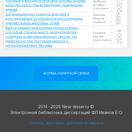
2007
Научные и методологические основы оценки
Байбурин,
качества работ при возведении гражданских
Альберт
Халитович
зданий
Организационно-технологические и
1999
Бойкова,
конструктивные особенности реконструкции
Марина
Львовна
зданий первых массовых серий
Выбор параметров конкурентоспособных
2004
способов строительного переустройства
Скрябин,
городских коммуникационных систем : На
Сергей
Анатольевич
примере систем централизованного
теплоснабжения г. Москвы
ФОРМА ОБРАТНОЙ СВЯЗИ
2014 -2026 New-disser.ru ©
Электронная библиотека диссертаций ФЛ Иванов Е О
Оплата, доставка, условия возврата