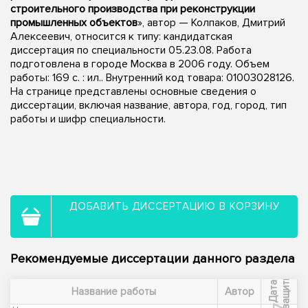
строительного производства при реконструкции
промышленных объектов
», автор — Колпаков, Дмитрий
Алексеевич, относится к типу: кандидатская
диссертация по специальности 05.23.08. Работа
подготовлена в городе Москва в 2006 году. Объем
работы: 169 с. : ил.. Внутренний код товара: 01003028126.
На странице представлены основные сведения о
диссертации, включая название, автора, год, город, тип
работы и шифр специальности.
ДОБАВИТЬ ДИССЕРТАЦИЮ В КОРЗИНУ
Рекомендуемые диссертации данного раздела
ы
Д
а
т
а
з
а
щ
и
т
Название работы
Автор